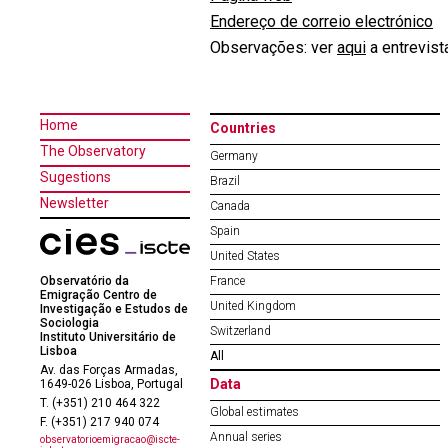
Endereço de correio electrónico
Observações: ver
aqui
a entrevist
Home
Countries
The Observatory
Germany
Sugestions
Brazil
Newsletter
Canada
Spain
United States
Observatório da
France
Emigração Centro de
United Kingdom
Investigação e Estudos de
Sociologia
Switzerland
Instituto Universitário de
Lisboa
All
Av. das Forças Armadas,
Data
1649-026 Lisboa, Portugal
T. (+351) 210 464 322
Global estimates
F. (+351) 217 940 074
Annual series
observatorioemigracao@iscte-