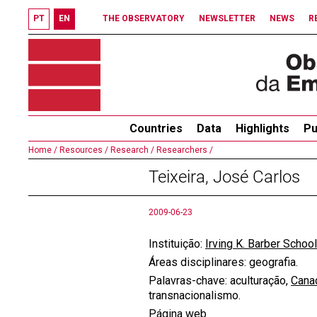
PT
EN
THE OBSERVATORY
NEWSLETTER
NEWS
R
Countries
Data
Highlights
Pu
Home /
Resources /
Research /
Researchers /
Teixeira, José Carlos
2009-06-23
Instituição:
Irving K. Barber Schoo
Áreas disciplinares: geografia.
P
alavras-chave
: aculturação,
Cana
transnacionalismo.
Página web