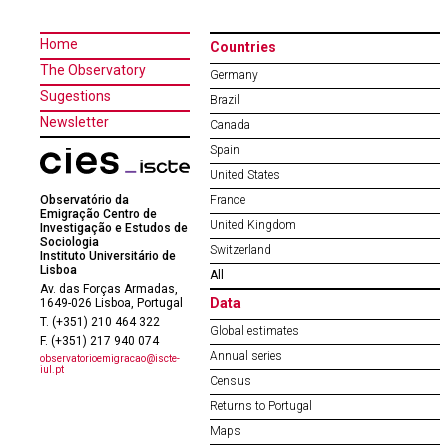
Home
Countries
The Observatory
Germany
Sugestions
Brazil
Newsletter
Canada
Spain
United States
Observatório da
France
Emigração Centro de
United Kingdom
Investigação e Estudos de
Sociologia
Switzerland
Instituto Universitário de
Lisboa
All
Av. das Forças Armadas,
Data
1649-026 Lisboa, Portugal
T. (+351) 210 464 322
Global estimates
F. (+351) 217 940 074
Annual series
observatorioemigracao@iscte-
iul.pt
Census
Returns to Portugal
Maps