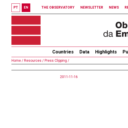
PT
EN
THE OBSERVATORY
NEWSLETTER
NEWS
R
Countries
Data
Highlights
Pu
Home /
Resources /
Press Clipping /
2011-11-16