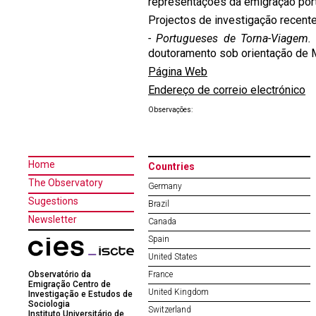
representações da emigração por
Projectos de investigação recent
-
Portugueses de Torna-Viagem. 
doutoramento sob orientação de Ma
Página Web
Endereço de correio electrónico
Observações:
Home
Countries
The Observatory
Germany
Sugestions
Brazil
Newsletter
Canada
Spain
United States
Observatório da
France
Emigração Centro de
United Kingdom
Investigação e Estudos de
Sociologia
Switzerland
Instituto Universitário de