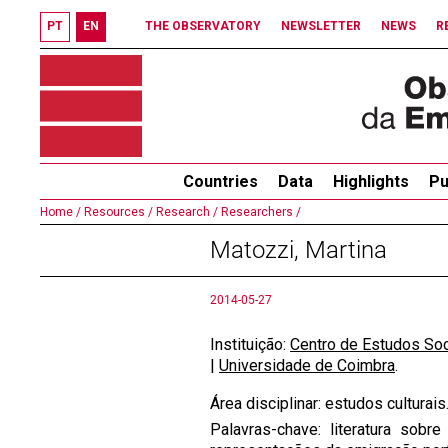
PT
EN
THE OBSERVATORY
NEWSLETTER
NEWS
R
Countries
Data
Highlights
Pu
Home /
Resources /
Research /
Researchers /
Matozzi, Martina
2014-05-27
Instituição:
Centro de Estudos Soc
|
Universidade de Coimbra
.
Área disciplinar: estudos culturais
Palavras-chave: literatura sobr