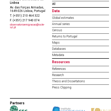
Lisboa
All
Av. das Forças Armadas,
Data
1649-026 Lisboa, Portugal
T. (+351) 210 464 322
Global estimates
F. (+351) 217 940 074
Annual series
observatorioemigracao@iscte-
iul.pt
Census
Returns to Portugal
Maps
Databases
Metadata
Resources
References
Research
Thesis and Dissertations
Press Clipping
Partners