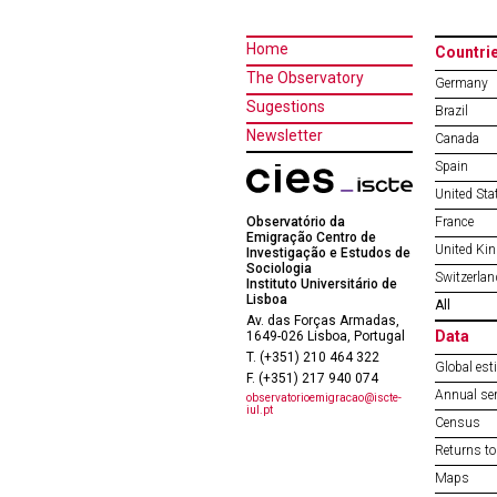
Home
Countri
The Observatory
Germany
Sugestions
Brazil
Newsletter
Canada
Spain
United Sta
Observatório da
France
Emigração Centro de
United Ki
Investigação e Estudos de
Sociologia
Switzerlan
Instituto Universitário de
Lisboa
All
Av. das Forças Armadas,
Data
1649-026 Lisboa, Portugal
T. (+351) 210 464 322
Global est
F. (+351) 217 940 074
Annual ser
observatorioemigracao@iscte-
iul.pt
Census
Returns to
Maps