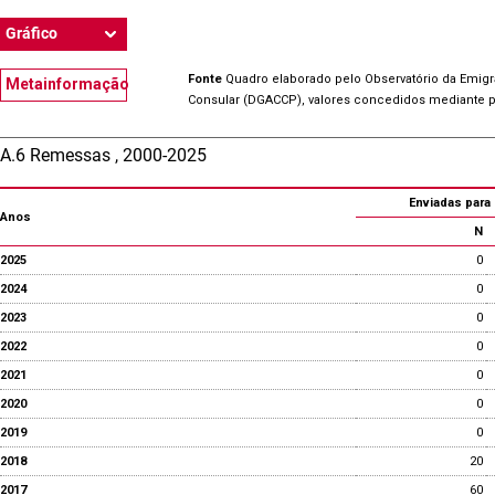
Gráfico
Fonte
Quadro elaborado pelo Observatório da Emig
Metainformação
Consular (DGACCP), valores concedidos mediante 
A.6 Remessas , 2000-2025
Enviadas para 
Anos
N
2025
0
2024
0
2023
0
2022
0
2021
0
2020
0
2019
0
2018
20
2017
60