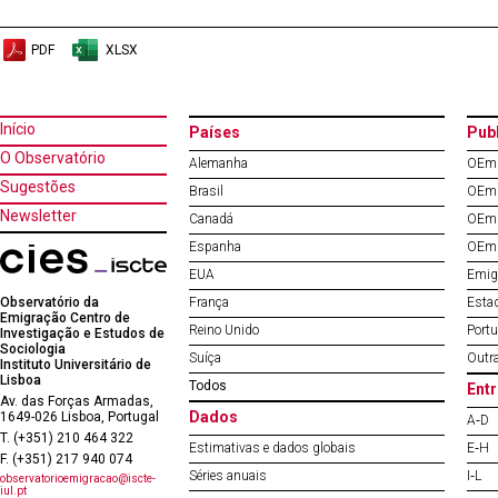
PDF
XLSX
Início
Países
Pub
O Observatório
Alemanha
OEm 
Sugestões
Brasil
OEm 
Newsletter
Canadá
OEm 
Espanha
OEm 
EUA
Emig
Observatório da
França
Esta
Emigração Centro de
Reino Unido
Port
Investigação e Estudos de
Sociologia
Suíça
Outr
Instituto Universitário de
Lisboa
Todos
Entr
Av. das Forças Armadas,
Dados
1649-026 Lisboa, Portugal
A‐D
T. (+351) 210 464 322
Estimativas e dados globais
E‐H
F. (+351) 217 940 074
Séries anuais
I‐L
observatorioemigracao@iscte-
iul.pt