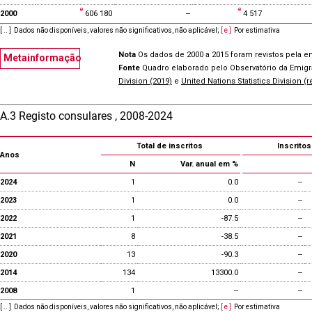
2000
606 180
--
4 517
[ .. ]
Dados não disponíveis, valores não significativos, não aplicável
;
[ e ]
Por estimativa
Nota
Os dados de 2000 a 2015 foram revistos pela e
Metainformação
Fonte
Quadro elaborado pelo Observatório da Emig
Division (2019)
e
United Nations Statistics Division (
A.3 Registo consulares , 2008-2024
Total de inscritos
Inscrito
Anos
N
Var. anual em %
2024
1
0.0
--
2023
1
0.0
--
2022
1
-87.5
--
2021
8
-38.5
--
2020
13
-90.3
--
2014
134
13300.0
--
2008
1
--
--
[ .. ]
Dados não disponíveis, valores não significativos, não aplicável
;
[ e ]
Por estimativa