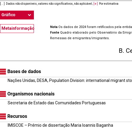
[ .. ]
Dados não disponíveis, valores não significativos, não aplicável
;
[ e ]
Por estimativa
Gráfico
Nota
Os dados de 2024 foram retificados pela entid
Metainformação
Fonte
Quadro elaborado pelo Observatório da Emig
Remessas de emigrantes/imigrantes.
B. C
Bases de dados
Nações Unidas, DESA, Population Division: international migrant st
Organismos nacionais
Secretaria de Estado das Comunidades Portuguesas
Recursos
IMISCOE – Prémio de dissertação Maria Ioannis Baganha