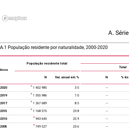
A. Séri
A.1 População residente por naturalidade, 2000-2020
População residente total
Total
Anos
N
Var. anual em %
N
% do 
2020
1 402 985
3.5
--
2019
1 355 986
7.0
--
2017
1 267 689
8.5
--
2015
1 168 575
23.8
--
2010
943 640
25.9
--
2005
749 527
23.6
--