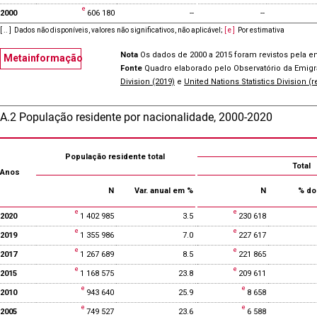
2000
606 180
--
--
[ .. ]
Dados não disponíveis, valores não significativos, não aplicável
;
[ e ]
Por estimativa
Nota
Os dados de 2000 a 2015 foram revistos pela e
Metainformação
Fonte
Quadro elaborado pelo Observatório da Emig
Division (2019)
e
United Nations Statistics Division (
A.2 População residente por nacionalidade, 2000-2020
População residente total
Total
Anos
N
Var. anual em %
N
% do 
2020
1 402 985
3.5
230 618
2019
1 355 986
7.0
227 617
2017
1 267 689
8.5
221 865
2015
1 168 575
23.8
209 611
2010
943 640
25.9
8 658
2005
749 527
23.6
6 588