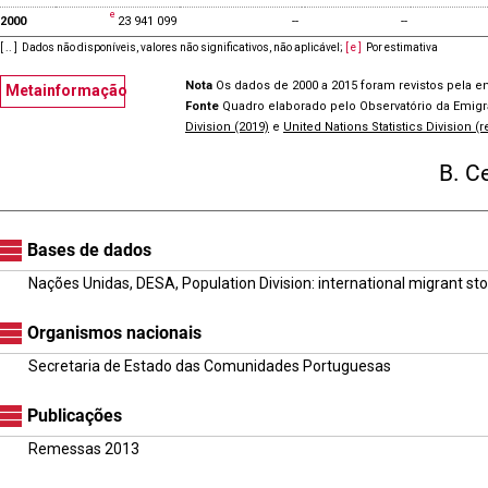
2000
23 941 099
--
--
[ .. ]
Dados não disponíveis, valores não significativos, não aplicável
;
[ e ]
Por estimativa
Nota
Os dados de 2000 a 2015 foram revistos pela e
Metainformação
Fonte
Quadro elaborado pelo Observatório da Emig
Division (2019)
e
United Nations Statistics Division (
B. C
Bases de dados
Nações Unidas, DESA, Population Division: international migrant st
Organismos nacionais
Secretaria de Estado das Comunidades Portuguesas
Publicações
Remessas 2013