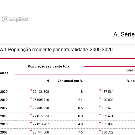
A. Séri
A.1 População residente por naturalidade, 2000-2020
População residente total
Total
Anos
N
Var. anual em %
% do 
2020
29 136 808
1.8
487 564
2019
28 608 710
-2.4
490 802
2017
29 304 998
8.5
502 670
2015
27 015 033
0.0
509 471
2010
27 013 207
4.9
581 889
2005
25 744 500
7.5
680 729