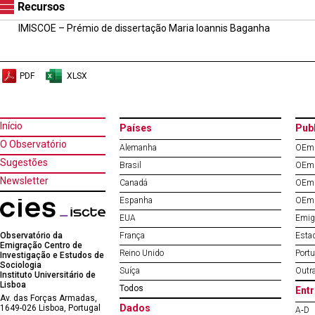
Recursos
IMISCOE – Prémio de dissertação Maria Ioannis Baganha
PDF
XLSX
Início
Países
Pub
O Observatório
Alemanha
OEm 
Sugestões
Brasil
OEm 
Newsletter
Canadá
OEm 
Espanha
OEm 
EUA
Emig
Observatório da
França
Esta
Emigração Centro de
Reino Unido
Port
Investigação e Estudos de
Sociologia
Suíça
Outr
Instituto Universitário de
Lisboa
Todos
Entr
Av. das Forças Armadas,
Dados
1649-026 Lisboa, Portugal
A‐D