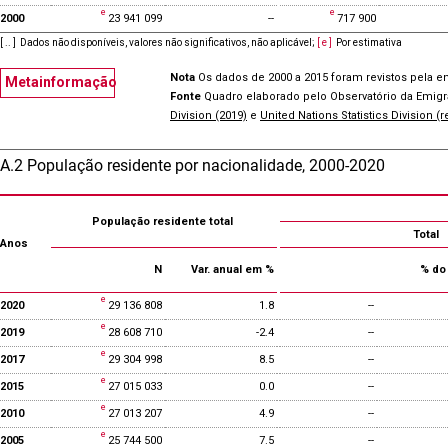
2000
23 941 099
--
717 900
[ .. ]
Dados não disponíveis, valores não significativos, não aplicável
;
[ e ]
Por estimativa
Nota
Os dados de 2000 a 2015 foram revistos pela e
Metainformação
Fonte
Quadro elaborado pelo Observatório da Emig
Division (2019)
e
United Nations Statistics Division (
A.2 População residente por nacionalidade, 2000-2020
População residente total
Total
Anos
N
Var. anual em %
% do 
2020
29 136 808
1.8
--
2019
28 608 710
-2.4
--
2017
29 304 998
8.5
--
2015
27 015 033
0.0
--
2010
27 013 207
4.9
--
2005
25 744 500
7.5
--