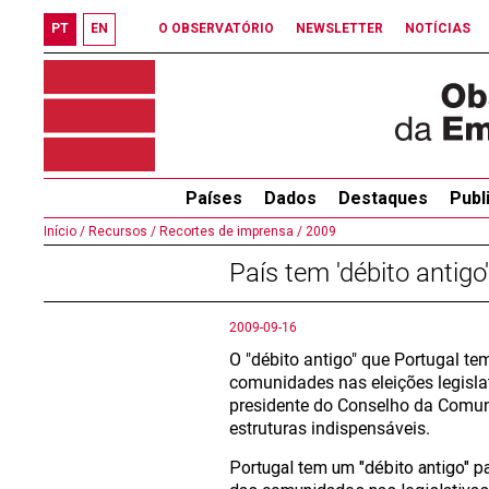
PT
EN
O OBSERVATÓRIO
NEWSLETTER
NOTÍCIAS
Países
Dados
Destaques
Publ
Início /
Recursos /
Recortes de imprensa /
2009
País tem 'débito antig
2009-09-16
O "débito antigo" que Portugal t
comunidades nas eleições legislat
presidente do Conselho da Comuni
estruturas indispensáveis.
Portugal tem um "débito antigo" p