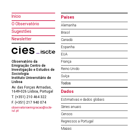
Início
Países
O Observatório
Alemanha
Sugestões
Brasil
Newsletter
Canadá
Espanha
EUA
Observatório da
França
Emigração Centro de
Reino Unido
Investigação e Estudos de
Sociologia
Suíça
Instituto Universitário de
Lisboa
Todos
Av. das Forças Armadas,
Dados
1649-026 Lisboa, Portugal
T. (+351) 210 464 322
Estimativas e dados globais
F. (+351) 217 940 074
Séries anuais
observatorioemigracao@iscte-
iul.pt
Censos
Regressos a Portugal
Mapas