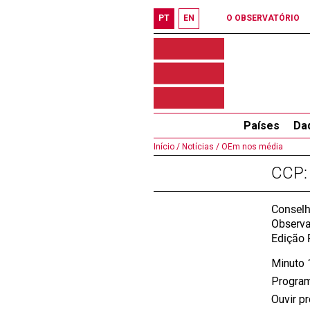
PT
EN
O OBSERVATÓRIO
Países
Da
Início /
Notícias /
OEm nos média
CCP:
Conselh
Observa
Edição 
Minuto 
Program
Ouvir p