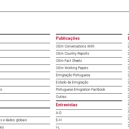
Publicações
OEm Conversations With
OEm Country Reports
OEm Fact Sheets
OEm Working Papers
Emigração Portuguesa
Estado da Emigração
do
Portuguese Emigration Factbook
Outras
Entrevistas
A‐D
s e dados globais
E‐H
ais
I‐L