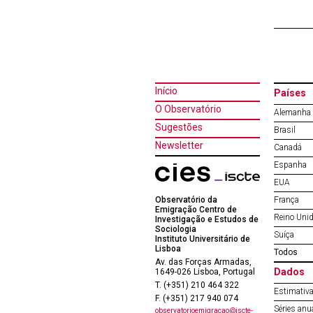
Início
Países
O Observatório
Alemanha
Sugestões
Brasil
Newsletter
Canadá
Espanha
EUA
Observatório da
França
Emigração Centro de
Reino Uni
Investigação e Estudos de
Sociologia
Suíça
Instituto Universitário de
Lisboa
Todos
Av. das Forças Armadas,
Dados
1649-026 Lisboa, Portugal
T. (+351) 210 464 322
Estimativa
F. (+351) 217 940 074
Séries anu
observatorioemigracao@iscte-