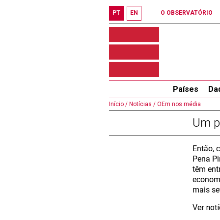
PT
EN
O OBSERVATÓRIO
Países
Da
Início /
Notícias /
OEm nos média
Um p
Então, 
Pena Pi
têm ent
economi
mais se
Ver not