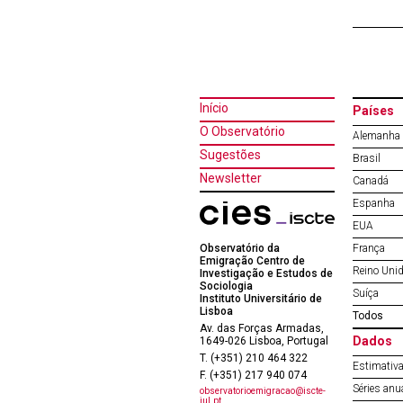
Início
Países
O Observatório
Alemanha
Sugestões
Brasil
Newsletter
Canadá
Espanha
EUA
Observatório da
França
Emigração Centro de
Reino Uni
Investigação e Estudos de
Sociologia
Suíça
Instituto Universitário de
Lisboa
Todos
Av. das Forças Armadas,
Dados
1649-026 Lisboa, Portugal
T. (+351) 210 464 322
Estimativa
F. (+351) 217 940 074
Séries anu
observatorioemigracao@iscte-
iul.pt