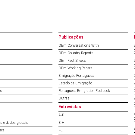
Publicações
OEm Conversations With
OEm Country Reports
OEm Fact Sheets
OEm Working Papers
Emigração Portuguesa
Estado da Emigração
do
Portuguese Emigration Factbook
Outras
Entrevistas
A‐D
s e dados globais
E‐H
ais
I‐L