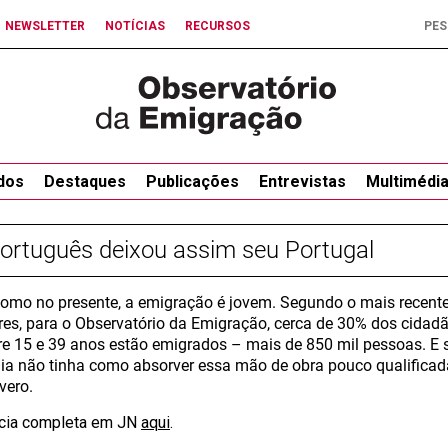
NEWSLETTER
NOTÍCIAS
RECURSOS
dos
Destaques
Publicações
Entrevistas
Multimédi
ortuguês deixou assim seu Portugal
como no presente, a emigração é jovem. Segundo o mais recent
res, para o Observatório da Emigração, cerca de 30% dos cidad
re 15 e 39 anos estão emigrados – mais de 850 mil pessoas. E s
a não tinha como absorver essa mão de obra pouco qualificada
vero.
ícia completa em JN
aqui
.