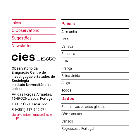
Início
Países
O Observatório
Alemanha
Sugestões
Brasil
Newsletter
Canadá
Espanha
EUA
Observatório da
França
Emigração Centro de
Reino Unido
Investigação e Estudos de
Sociologia
Suíça
Instituto Universitário de
Lisboa
Todos
Av. das Forças Armadas,
Dados
1649-026 Lisboa, Portugal
T. (+351) 210 464 322
Estimativas e dados globais
F. (+351) 217 940 074
Séries anuais
observatorioemigracao@iscte-
iul.pt
Censos
Regressos a Portugal