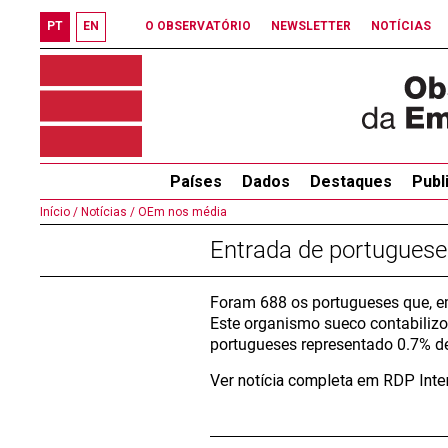
PT
EN
O OBSERVATÓRIO
NEWSLETTER
NOTÍCIAS
Países
Dados
Destaques
Publ
Início /
Notícias /
OEm nos média
Entrada de portugues
Foram 688 os portugueses que, e
Este organismo sueco contabilizo
portugueses representado 0.7% de
Ver notícia completa em RDP Inte