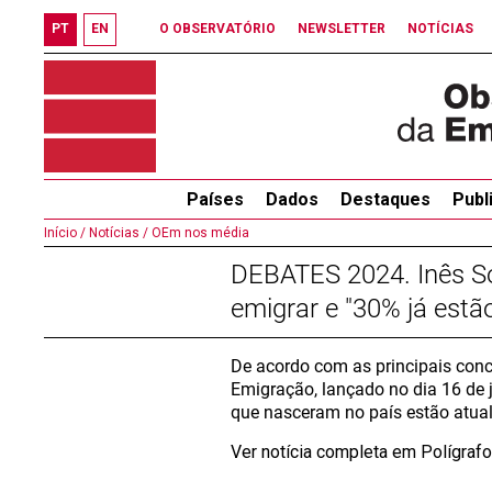
PT
EN
O OBSERVATÓRIO
NEWSLETTER
NOTÍCIAS
Países
Dados
Destaques
Publ
Início /
Notícias /
OEm nos média
DEBATES 2024. Inês So
emigrar e "30% já estão
De acordo com as principais conc
Emigração, lançado no dia 16 de j
que nasceram no país estão atualm
Ver notícia completa em Polígraf