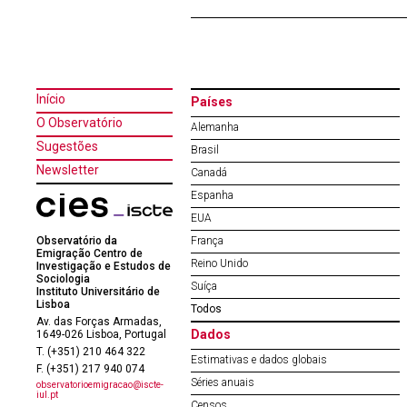
Início
Países
O Observatório
Alemanha
Sugestões
Brasil
Newsletter
Canadá
Espanha
EUA
Observatório da
França
Emigração Centro de
Reino Unido
Investigação e Estudos de
Sociologia
Suíça
Instituto Universitário de
Lisboa
Todos
Av. das Forças Armadas,
Dados
1649-026 Lisboa, Portugal
T. (+351) 210 464 322
Estimativas e dados globais
F. (+351) 217 940 074
Séries anuais
observatorioemigracao@iscte-
iul.pt
Censos