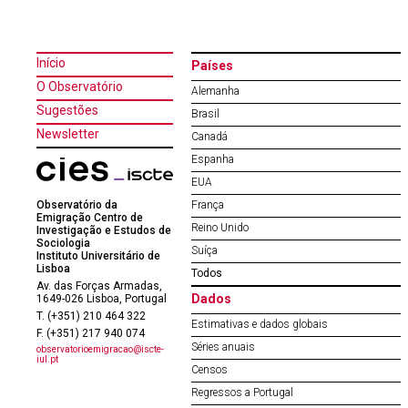
Início
Países
O Observatório
Alemanha
Sugestões
Brasil
Newsletter
Canadá
Espanha
EUA
Observatório da
França
Emigração Centro de
Reino Unido
Investigação e Estudos de
Sociologia
Suíça
Instituto Universitário de
Lisboa
Todos
Av. das Forças Armadas,
Dados
1649-026 Lisboa, Portugal
T. (+351) 210 464 322
Estimativas e dados globais
F. (+351) 217 940 074
Séries anuais
observatorioemigracao@iscte-
iul.pt
Censos
Regressos a Portugal