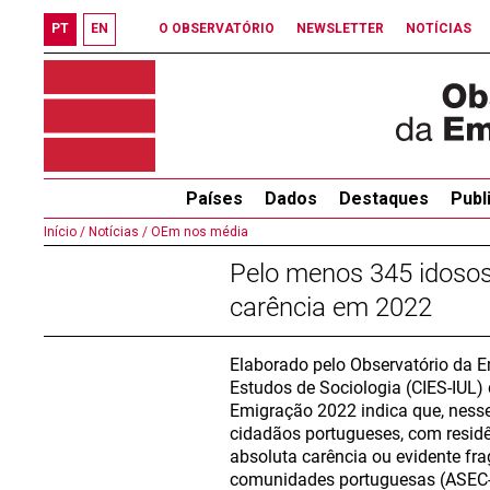
PT
EN
O OBSERVATÓRIO
NEWSLETTER
NOTÍCIAS
Países
Dados
Destaques
Publ
Início /
Notícias /
OEm nos média
Pelo menos 345 idosos
carência em 2022
Elaborado pelo Observatório da E
Estudos de Sociologia (CIES-IUL) d
Emigração 2022 indica que, ness
cidadãos portugueses, com residê
absoluta carência ou evidente fra
comunidades portuguesas (ASEC