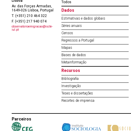
Lisboa
Todos
Av. das Forças Armadas,
Dados
1649-026 Lisboa, Portugal
T. (+351) 210 464 322
Estimativas e dados globais
F. (+351) 217 940 074
Séries anuais
observatorioemigracao@iscte-
iul.pt
Censos
Regressos a Portugal
Mapas
Bases de dados
Metainformação
Recursos
Bibliografia
Investigação
Teses e dissertações
Recortes de imprensa
Parceiros