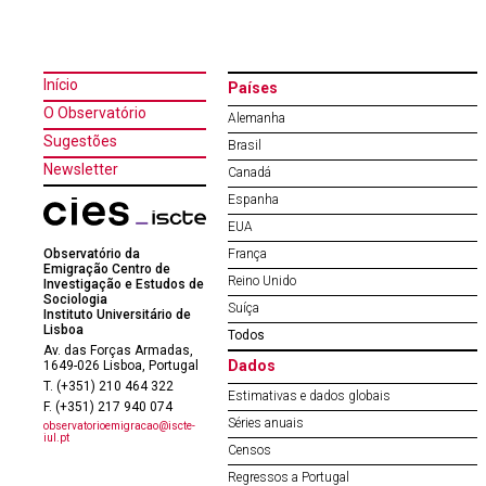
Início
Países
O Observatório
Alemanha
Sugestões
Brasil
Newsletter
Canadá
Espanha
EUA
Observatório da
França
Emigração Centro de
Reino Unido
Investigação e Estudos de
Sociologia
Suíça
Instituto Universitário de
Lisboa
Todos
Av. das Forças Armadas,
Dados
1649-026 Lisboa, Portugal
T. (+351) 210 464 322
Estimativas e dados globais
F. (+351) 217 940 074
Séries anuais
observatorioemigracao@iscte-
iul.pt
Censos
Regressos a Portugal