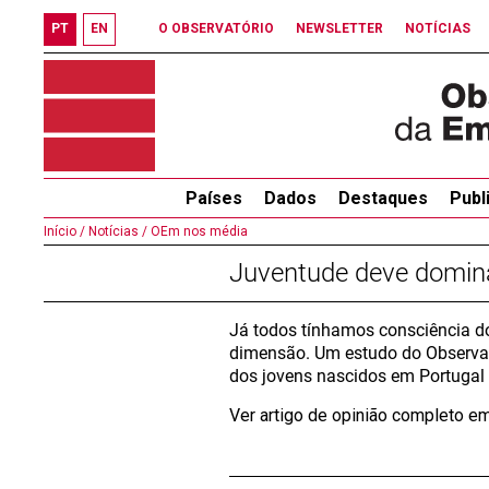
PT
EN
O OBSERVATÓRIO
NEWSLETTER
NOTÍCIAS
Países
Dados
Destaques
Publ
Início /
Notícias /
OEm nos média
Juventude deve dominar
Já todos tínhamos consciência d
dimensão. Um estudo do Observat
dos jovens nascidos em Portugal 
Ver artigo de opinião completo e