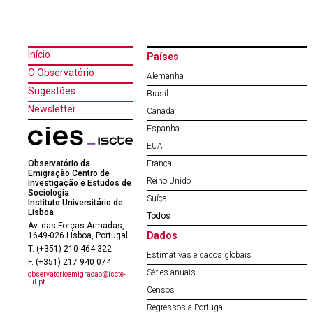
Início
Países
O Observatório
Alemanha
Sugestões
Brasil
Newsletter
Canadá
Espanha
EUA
Observatório da
França
Emigração Centro de
Reino Unido
Investigação e Estudos de
Sociologia
Suíça
Instituto Universitário de
Lisboa
Todos
Av. das Forças Armadas,
Dados
1649-026 Lisboa, Portugal
T. (+351) 210 464 322
Estimativas e dados globais
F. (+351) 217 940 074
Séries anuais
observatorioemigracao@iscte-
iul.pt
Censos
Regressos a Portugal