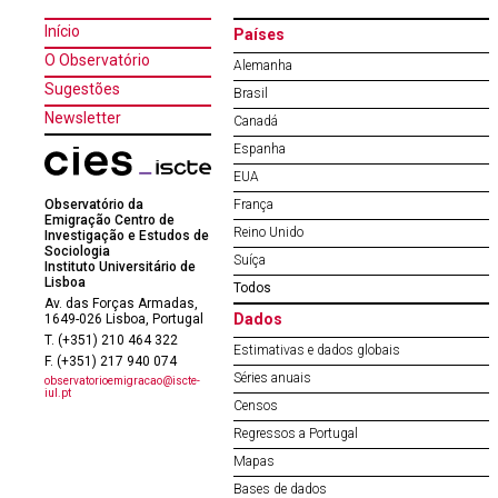
Início
Países
O Observatório
Alemanha
Sugestões
Brasil
Newsletter
Canadá
Espanha
EUA
Observatório da
França
Emigração Centro de
Reino Unido
Investigação e Estudos de
Sociologia
Suíça
Instituto Universitário de
Lisboa
Todos
Av. das Forças Armadas,
Dados
1649-026 Lisboa, Portugal
T. (+351) 210 464 322
Estimativas e dados globais
F. (+351) 217 940 074
Séries anuais
observatorioemigracao@iscte-
iul.pt
Censos
Regressos a Portugal
Mapas
Bases de dados