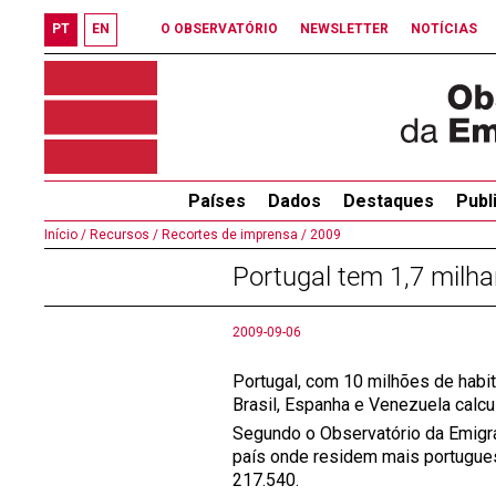
PT
EN
O OBSERVATÓRIO
NEWSLETTER
NOTÍCIAS
Países
Dados
Destaques
Publ
Início /
Recursos /
Recortes de imprensa /
2009
Portugal tem 1,7 milh
2009-09-06
Portugal, com 10 milhões de habit
Brasil, Espanha e Venezuela calc
Segundo o Observatório da Emigra
país onde residem mais portugues
217.540.