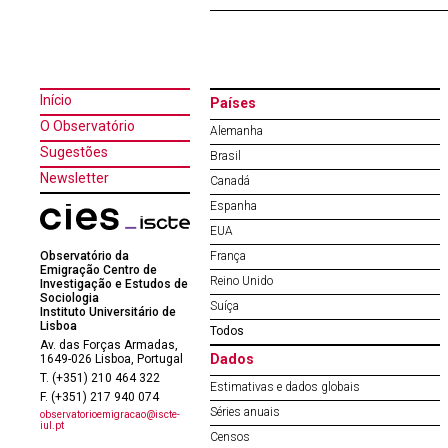
Início
Países
O Observatório
Alemanha
Sugestões
Brasil
Newsletter
Canadá
Espanha
EUA
Observatório da
França
Emigração Centro de
Reino Unido
Investigação e Estudos de
Sociologia
Suíça
Instituto Universitário de
Lisboa
Todos
Av. das Forças Armadas,
Dados
1649-026 Lisboa, Portugal
T. (+351) 210 464 322
Estimativas e dados globais
F. (+351) 217 940 074
Séries anuais
observatorioemigracao@iscte-
iul.pt
Censos