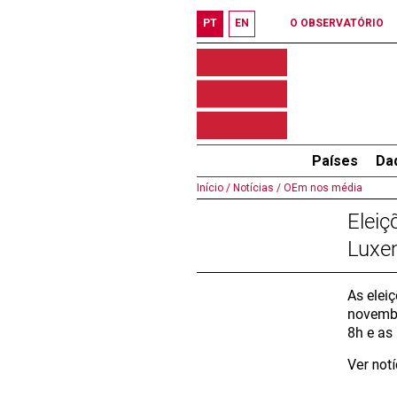
PT
EN
O OBSERVATÓRIO
Países
Da
Início /
Notícias /
OEm nos média
Eleiç
Luxe
As elei
novembr
8h e as
Ver not