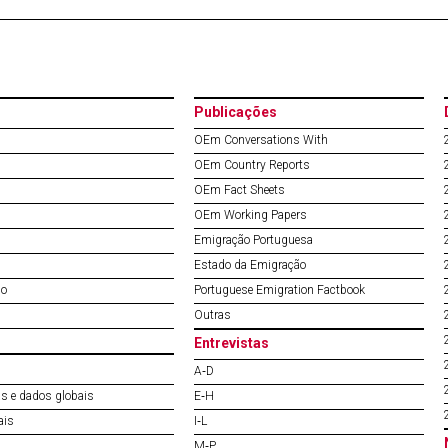
Publicações
OEm Conversations With
OEm Country Reports
OEm Fact Sheets
OEm Working Papers
Emigração Portuguesa
Estado da Emigração
do
Portuguese Emigration Factbook
Outras
Entrevistas
A‐D
s e dados globais
E‐H
ais
I‐L
M‐P