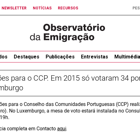
NEWSLETTER
NOTÍCIAS
RECURSOS
dos
Destaques
Publicações
Entrevistas
Multimédi
ões para o CCP. Em 2015 só votaram 34 po
mburgo
ções para o Conselho das Comunidades Portuguesas (CCP) real
o). No Luxemburgo, a mesa de voto estará instalada no Consula
 19h.
ícia completa em Contacto
aqui
.