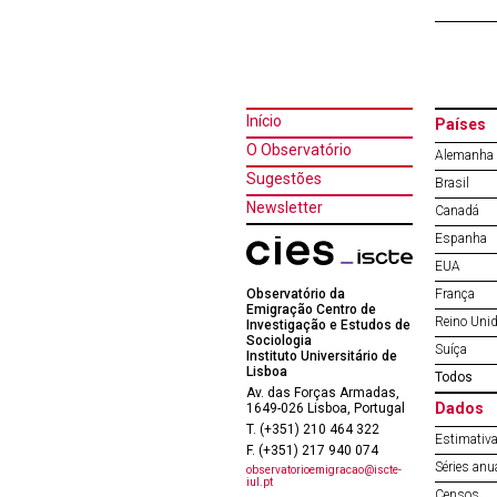
Início
Países
O Observatório
Alemanha
Sugestões
Brasil
Newsletter
Canadá
Espanha
EUA
Observatório da
França
Emigração Centro de
Reino Uni
Investigação e Estudos de
Sociologia
Suíça
Instituto Universitário de
Lisboa
Todos
Av. das Forças Armadas,
Dados
1649-026 Lisboa, Portugal
T. (+351) 210 464 322
Estimativa
F. (+351) 217 940 074
Séries anu
observatorioemigracao@iscte-
iul.pt
Censos