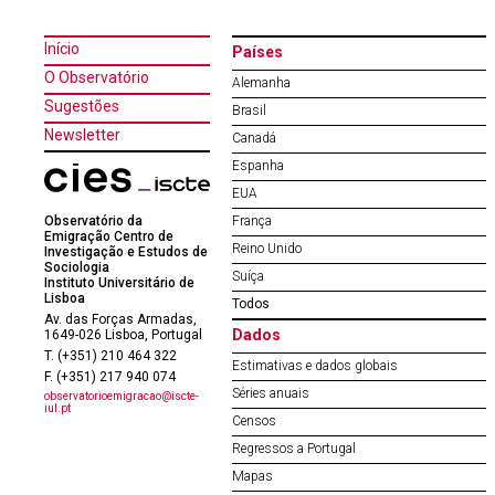
Início
Países
O Observatório
Alemanha
Sugestões
Brasil
Newsletter
Canadá
Espanha
EUA
Observatório da
França
Emigração Centro de
Reino Unido
Investigação e Estudos de
Sociologia
Suíça
Instituto Universitário de
Lisboa
Todos
Av. das Forças Armadas,
Dados
1649-026 Lisboa, Portugal
T. (+351) 210 464 322
Estimativas e dados globais
F. (+351) 217 940 074
Séries anuais
observatorioemigracao@iscte-
iul.pt
Censos
Regressos a Portugal
Mapas