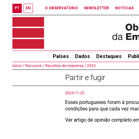
PT
EN
O OBSERVATÓRIO
NEWSLETTER
NOTÍCIAS
Países
Dados
Destaques
Publ
Início /
Recursos /
Recortes de imprensa /
2023
Partir e fugir
2023-11-25
Esses portugueses foram à procur
condições para que cada vez mais 
Ver artigo de opinião completo 