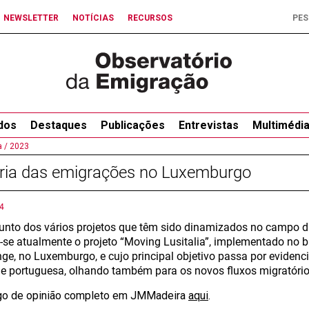
NEWSLETTER
NOTÍCIAS
RECURSOS
dos
Destaques
Publicações
Entrevistas
Multimédi
 /
2023
ória das emigrações no Luxemburgo
4
unto dos vários projetos que têm sido dinamizados no campo 
-se atualmente o projeto “Moving Lusitalia”, implementado no bai
ge, no Luxemburgo, e cujo principal objetivo passa por evidenci
a e portuguesa, olhando também para os novos fluxos migratório
igo de opinião completo em JMMadeira
aqui
.