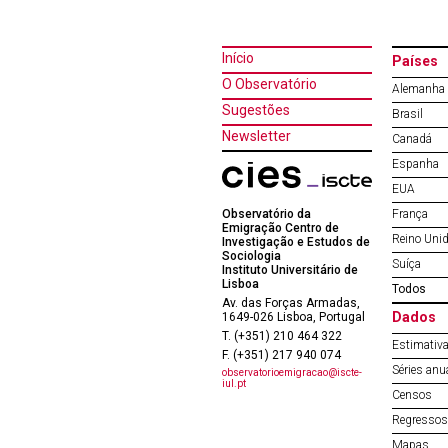
Início
Países
O Observatório
Alemanha
Sugestões
Brasil
Newsletter
Canadá
Espanha
EUA
Observatório da
França
Emigração Centro de
Reino Uni
Investigação e Estudos de
Sociologia
Suíça
Instituto Universitário de
Lisboa
Todos
Av. das Forças Armadas,
Dados
1649-026 Lisboa, Portugal
T. (+351) 210 464 322
Estimativa
F. (+351) 217 940 074
Séries anu
observatorioemigracao@iscte-
iul.pt
Censos
Regressos 
Mapas