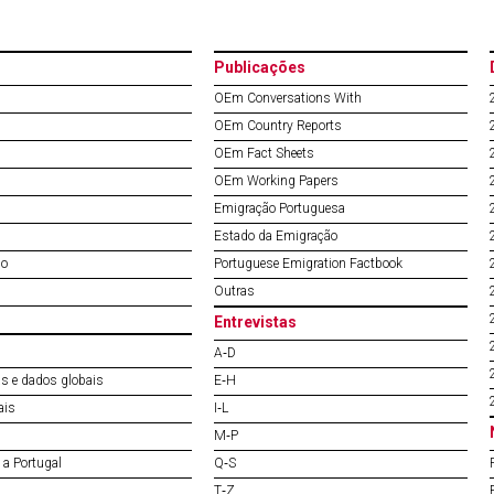
Publicações
OEm Conversations With
OEm Country Reports
OEm Fact Sheets
OEm Working Papers
Emigração Portuguesa
Estado da Emigração
do
Portuguese Emigration Factbook
Outras
Entrevistas
A‐D
s e dados globais
E‐H
ais
I‐L
M‐P
a Portugal
Q‐S
T‐Z