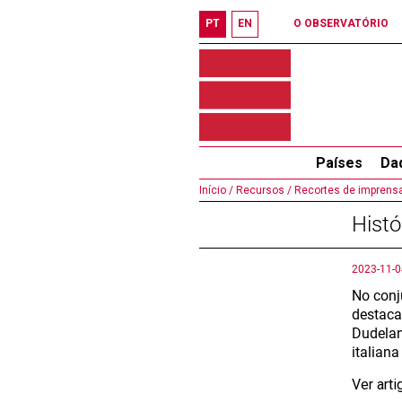
PT
EN
O OBSERVATÓRIO
Países
Da
Início /
Recursos /
Recortes de imprensa
Hist
2023-11-0
No conj
destaca
Dudelan
italian
Ver art