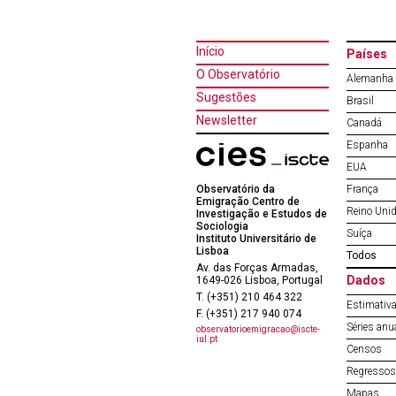
Início
Países
O Observatório
Alemanha
Sugestões
Brasil
Newsletter
Canadá
Espanha
EUA
Observatório da
França
Emigração Centro de
Reino Uni
Investigação e Estudos de
Sociologia
Suíça
Instituto Universitário de
Lisboa
Todos
Av. das Forças Armadas,
Dados
1649-026 Lisboa, Portugal
T. (+351) 210 464 322
Estimativa
F. (+351) 217 940 074
Séries anu
observatorioemigracao@iscte-
iul.pt
Censos
Regressos 
Mapas