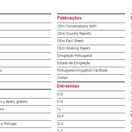
Publicações
OEm Conversations With
OEm Country Reports
OEm Fact Sheets
OEm Working Papers
Emigração Portuguesa
Estado da Emigração
do
Portuguese Emigration Factbook
Outras
Entrevistas
A‐D
s e dados globais
E‐H
ais
I‐L
M‐P
a Portugal
Q‐S
T‐Z