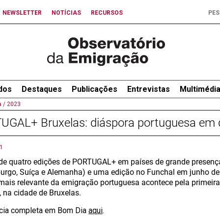
NEWSLETTER
NOTÍCIAS
RECURSOS
dos
Destaques
Publicações
Entrevistas
Multimédi
 /
2023
UGAL+ Bruxelas: diáspora portuguesa em d
1
de quatro edições de PORTUGAL+ em países de grande presença
rgo, Suíça e Alemanha) e uma edição no Funchal em junho de 
mais relevante da emigração portuguesa acontece pela primeira 
, na cidade de Bruxelas.
ícia completa em Bom Dia
aqui
.