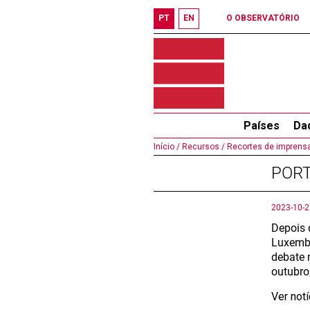
PT
EN
O OBSERVATÓRIO
Países
Da
Início /
Recursos /
Recortes de imprensa
PORT
2023-10-2
Depois 
Luxembu
debate 
outubro
Ver not