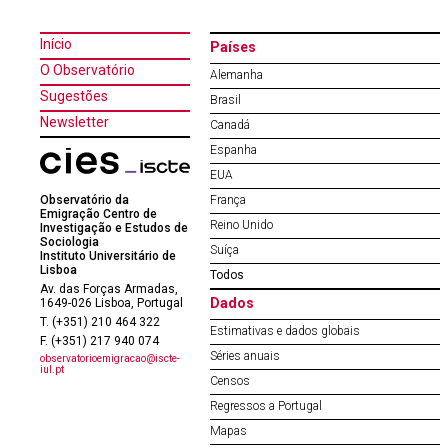
Início
Países
O Observatório
Alemanha
Sugestões
Brasil
Newsletter
Canadá
Espanha
EUA
Observatório da
França
Emigração Centro de
Reino Unido
Investigação e Estudos de
Sociologia
Suíça
Instituto Universitário de
Lisboa
Todos
Av. das Forças Armadas,
Dados
1649-026 Lisboa, Portugal
T. (+351) 210 464 322
Estimativas e dados globais
F. (+351) 217 940 074
Séries anuais
observatorioemigracao@iscte-
iul.pt
Censos
Regressos a Portugal
Mapas