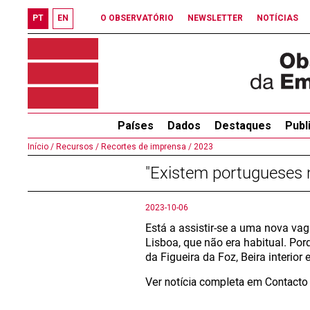
PT
EN
O OBSERVATÓRIO
NEWSLETTER
NOTÍCIAS
Países
Dados
Destaques
Publ
Início /
Recursos /
Recortes de imprensa /
2023
"Existem portugueses 
2023-10-06
Está a assistir-se a uma nova va
Lisboa, que não era habitual. Po
da Figueira da Foz, Beira interior 
Ver notícia completa em Contact