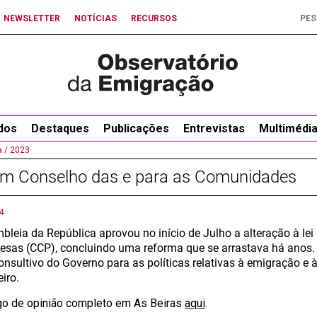
NEWSLETTER
NOTÍCIAS
RECURSOS
dos
Destaques
Publicações
Entrevistas
Multimédi
 /
2023
um Conselho das e para as Comunidades
4
bleia da República aprovou no início de Julho a alteração à l
esas (CCP), concluindo uma reforma que se arrastava há anos.
onsultivo do Governo para as políticas relativas à emigração 
iro.
igo de opinião completo em As Beiras
aqui
.