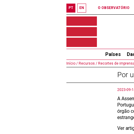
PT
EN
O OBSERVATÓRIO
Países
Da
Início /
Recursos /
Recortes de imprensa
Por 
2023-09-1
A Assem
Portugu
órgão c
estrange
Ver art