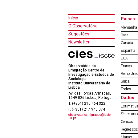
Início
Países
O Observatório
Alemanha
Sugestões
Brasil
Newsletter
Canadá
Espanha
EUA
Observatório da
França
Emigração Centro de
Reino Uni
Investigação e Estudos de
Sociologia
Suíça
Instituto Universitário de
Lisboa
Todos
Av. das Forças Armadas,
Dados
1649-026 Lisboa, Portugal
T. (+351) 210 464 322
Estimativa
F. (+351) 217 940 074
Séries anu
observatorioemigracao@iscte-
iul.pt
Censos
Regressos 
Mapas