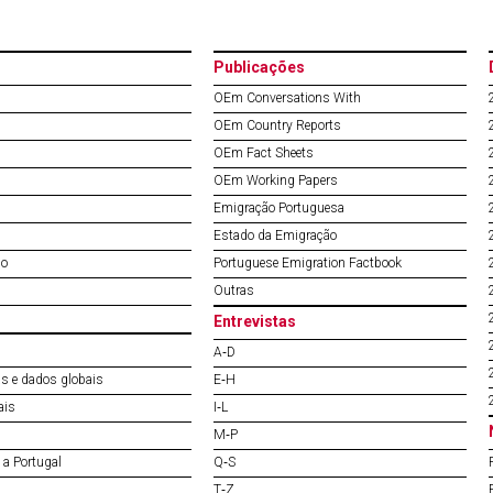
Publicações
OEm Conversations With
OEm Country Reports
OEm Fact Sheets
OEm Working Papers
Emigração Portuguesa
Estado da Emigração
do
Portuguese Emigration Factbook
Outras
Entrevistas
A‐D
s e dados globais
E‐H
ais
I‐L
M‐P
a Portugal
Q‐S
T‐Z