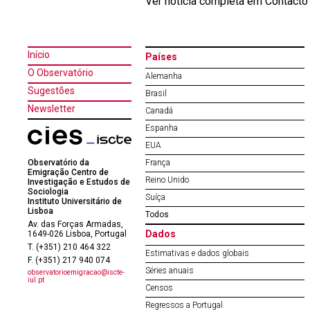
Ver notícia completa em Contact
Início
Países
O Observatório
Alemanha
Sugestões
Brasil
Newsletter
Canadá
Espanha
EUA
Observatório da
França
Emigração Centro de
Reino Unido
Investigação e Estudos de
Sociologia
Suíça
Instituto Universitário de
Lisboa
Todos
Av. das Forças Armadas,
Dados
1649-026 Lisboa, Portugal
T. (+351) 210 464 322
Estimativas e dados globais
F. (+351) 217 940 074
Séries anuais
observatorioemigracao@iscte-
iul.pt
Censos
Regressos a Portugal