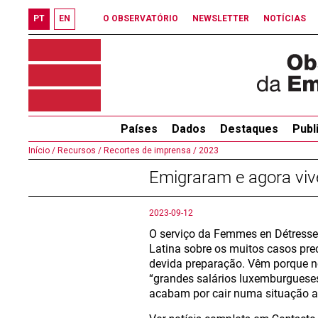
PT
EN
O OBSERVATÓRIO
NEWSLETTER
NOTÍCIAS
Países
Dados
Destaques
Publ
Início /
Recursos /
Recortes de imprensa /
2023
Emigraram e agora vi
2023-09-12
O serviço da Femmes en Détresse 
Latina sobre os muitos casos pr
devida preparação. Vêm porque no
“grandes salários luxemburguese
acabam por cair numa situação ai