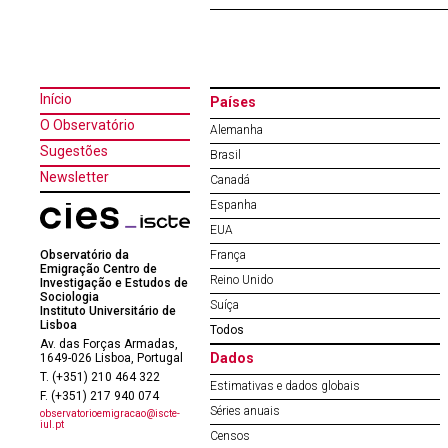
Início
Países
O Observatório
Alemanha
Sugestões
Brasil
Newsletter
Canadá
Espanha
EUA
Observatório da
França
Emigração Centro de
Reino Unido
Investigação e Estudos de
Sociologia
Suíça
Instituto Universitário de
Lisboa
Todos
Av. das Forças Armadas,
Dados
1649-026 Lisboa, Portugal
T. (+351) 210 464 322
Estimativas e dados globais
F. (+351) 217 940 074
Séries anuais
observatorioemigracao@iscte-
iul.pt
Censos