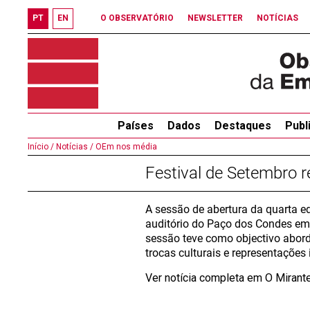
PT
EN
O OBSERVATÓRIO
NEWSLETTER
NOTÍCIAS
Países
Dados
Destaques
Publ
Início /
Notícias /
OEm nos média
Festival de Setembro r
A sessão de abertura da quarta e
auditório do Paço dos Condes em
sessão teve como objectivo aborda
trocas culturais e representações i
Ver notícia completa em O Mirant