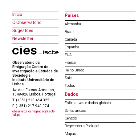
Início
Países
O Observatório
Alemanha
Sugestões
Brasil
Newsletter
Canadá
Espanha
EUA
Observatório da
França
Emigração Centro de
Reino Unido
Investigação e Estudos de
Sociologia
Suíça
Instituto Universitário de
Lisboa
Todos
Av. das Forças Armadas,
Dados
1649-026 Lisboa, Portugal
T. (+351) 210 464 322
Estimativas e dados globais
F. (+351) 217 940 074
Séries anuais
observatorioemigracao@iscte-
iul.pt
Censos
Regressos a Portugal
Mapas