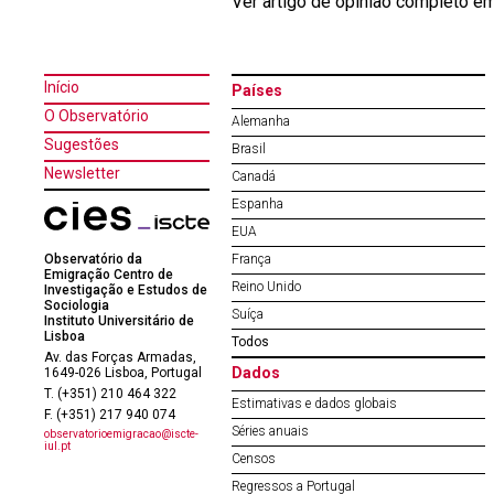
Ver artigo de opinião completo e
Início
Países
O Observatório
Alemanha
Sugestões
Brasil
Newsletter
Canadá
Espanha
EUA
Observatório da
França
Emigração Centro de
Reino Unido
Investigação e Estudos de
Sociologia
Suíça
Instituto Universitário de
Lisboa
Todos
Av. das Forças Armadas,
Dados
1649-026 Lisboa, Portugal
T. (+351) 210 464 322
Estimativas e dados globais
F. (+351) 217 940 074
Séries anuais
observatorioemigracao@iscte-
iul.pt
Censos
Regressos a Portugal