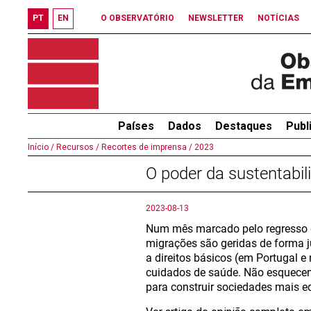
PT
EN
O OBSERVATÓRIO
NEWSLETTER
NOTÍCIAS
Países
Dados
Destaques
Publ
Início /
Recursos /
Recortes de imprensa /
2023
O poder da sustentabi
2023-08-13
Num mês marcado pelo regresso de
migrações são geridas de forma j
a direitos básicos (em Portugal 
cuidados de saúde. Não esquecend
para construir sociedades mais eq