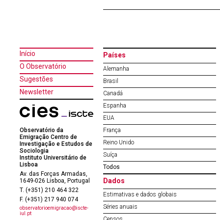
Início
Países
O Observatório
Alemanha
Sugestões
Brasil
Newsletter
Canadá
Espanha
EUA
Observatório da
França
Emigração Centro de
Reino Unido
Investigação e Estudos de
Sociologia
Suíça
Instituto Universitário de
Lisboa
Todos
Av. das Forças Armadas,
Dados
1649-026 Lisboa, Portugal
T. (+351) 210 464 322
Estimativas e dados globais
F. (+351) 217 940 074
Séries anuais
observatorioemigracao@iscte-
iul.pt
Censos