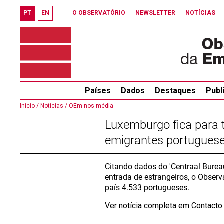
PT
EN
O OBSERVATÓRIO
NEWSLETTER
NOTÍCIAS
Países
Dados
Destaques
Publ
Início /
Notícias /
OEm nos média
Luxemburgo fica para t
emigrantes portugues
Citando dados do 'Centraal Bureau
entrada de estrangeiros, o Obser
país 4.533 portugueses.
Ver notícia completa em Contact