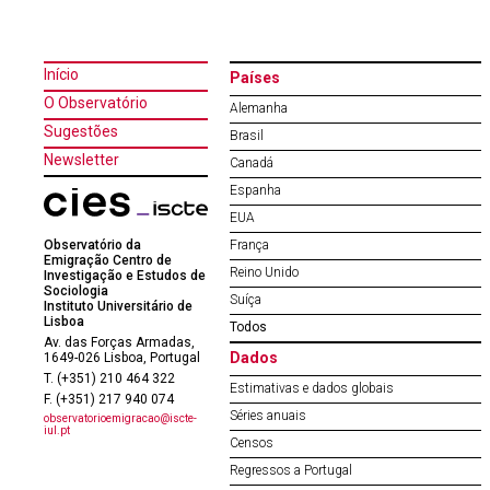
Início
Países
O Observatório
Alemanha
Sugestões
Brasil
Newsletter
Canadá
Espanha
EUA
Observatório da
França
Emigração Centro de
Reino Unido
Investigação e Estudos de
Sociologia
Suíça
Instituto Universitário de
Lisboa
Todos
Av. das Forças Armadas,
Dados
1649-026 Lisboa, Portugal
T. (+351) 210 464 322
Estimativas e dados globais
F. (+351) 217 940 074
Séries anuais
observatorioemigracao@iscte-
iul.pt
Censos
Regressos a Portugal