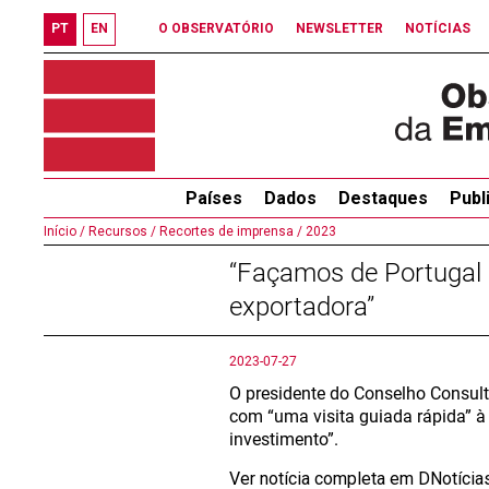
PT
EN
O OBSERVATÓRIO
NEWSLETTER
NOTÍCIAS
Países
Dados
Destaques
Publ
Início /
Recursos /
Recortes de imprensa /
2023
“Façamos de Portugal p
exportadora”
2023-07-27
O presidente do Conselho Consult
com “uma visita guiada rápida” 
investimento”.
Ver notícia completa em DNotíci