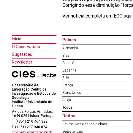
Corrigindo essa diminuição “forç
Ver notícia completa em ECO
aqui
Início
Países
O Observatório
Alemanha
Sugestões
Brasil
Newsletter
Canadá
Espanha
EUA
Observatório da
França
Emigração Centro de
Reino Unido
Investigação e Estudos de
Sociologia
Suíça
Instituto Universitário de
Lisboa
Todos
Av. das Forças Armadas,
Dados
1649-026 Lisboa, Portugal
T. (+351) 210 464 322
Estimativas e dados globais
F. (+351) 217 940 074
Séries anuais
observatorioemigracao@iscte-