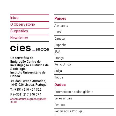
Início
Países
O Observatório
Alemanha
Sugestões
Brasil
Newsletter
Canadá
Espanha
EUA
Observatório da
França
Emigração Centro de
Reino Unido
Investigação e Estudos de
Sociologia
Suíça
Instituto Universitário de
Lisboa
Todos
Av. das Forças Armadas,
Dados
1649-026 Lisboa, Portugal
T. (+351) 210 464 322
Estimativas e dados globais
F. (+351) 217 940 074
Séries anuais
observatorioemigracao@iscte-
iul.pt
Censos
Regressos a Portugal