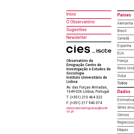
Início
Países
O Observatório
Alemanha
Sugestões
Brasil
Newsletter
Canadá
Espanha
EUA
Observatório da
França
Emigração Centro de
Reino Uni
Investigação e Estudos de
Sociologia
Suíça
Instituto Universitário de
Lisboa
Todos
Av. das Forças Armadas,
Dados
1649-026 Lisboa, Portugal
T. (+351) 210 464 322
Estimativa
F. (+351) 217 940 074
Séries anu
observatorioemigracao@iscte-
iul.pt
Censos
Regressos 
Mapas