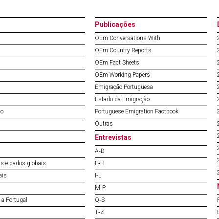
Publicações
OEm Conversations With
OEm Country Reports
OEm Fact Sheets
OEm Working Papers
Emigração Portuguesa
Estado da Emigração
do
Portuguese Emigration Factbook
Outras
Entrevistas
A‐D
s e dados globais
E‐H
ais
I‐L
M‐P
a Portugal
Q‐S
T‐Z