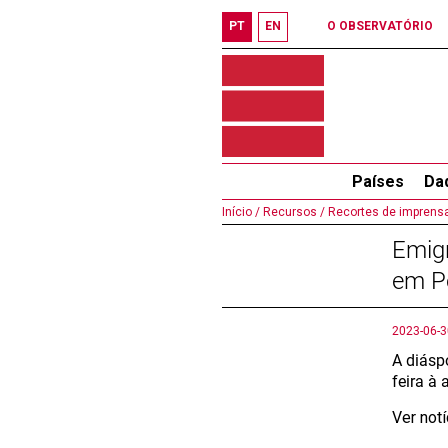
PT
EN
O OBSERVATÓRIO
Países
Da
Início /
Recursos /
Recortes de imprensa
Emig
em P
2023-06-3
A diásp
feira à
Ver not