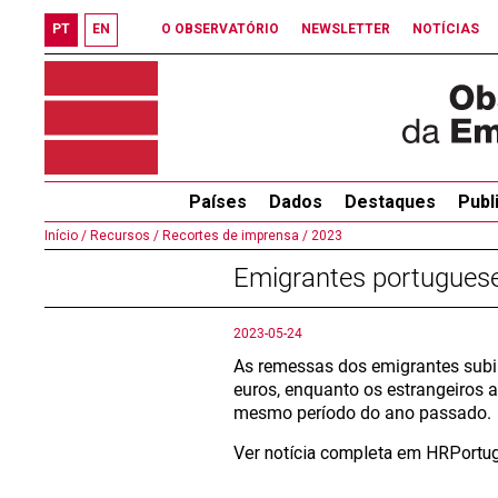
PT
EN
O OBSERVATÓRIO
NEWSLETTER
NOTÍCIAS
Países
Dados
Destaques
Publ
Início /
Recursos /
Recortes de imprensa /
2023
Emigrantes portugueses
2023-05-24
As remessas dos emigrantes subir
euros, enquanto os estrangeiros 
mesmo período do ano passado.
Ver notícia completa em HRPortu