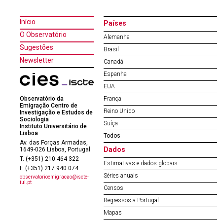
Início
Países
O Observatório
Alemanha
Sugestões
Brasil
Newsletter
Canadá
Espanha
EUA
Observatório da
França
Emigração Centro de
Reino Unido
Investigação e Estudos de
Sociologia
Suíça
Instituto Universitário de
Lisboa
Todos
Av. das Forças Armadas,
Dados
1649-026 Lisboa, Portugal
T. (+351) 210 464 322
Estimativas e dados globais
F. (+351) 217 940 074
Séries anuais
observatorioemigracao@iscte-
iul.pt
Censos
Regressos a Portugal
Mapas