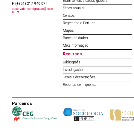
Estimativas e dados globais
F. (+351) 217 940 074
Séries anuais
observatorioemigracao@iscte-
iul.pt
Censos
Regressos a Portugal
Mapas
Bases de dados
Metainformação
Recursos
Bibliografia
Investigação
Teses e dissertações
Recortes de imprensa
Parceiros