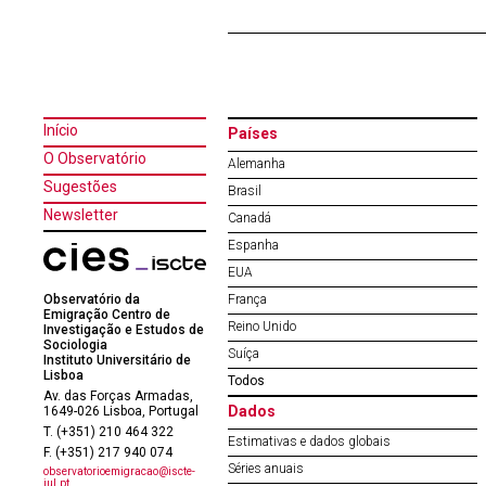
Início
Países
O Observatório
Alemanha
Sugestões
Brasil
Newsletter
Canadá
Espanha
EUA
Observatório da
França
Emigração Centro de
Reino Unido
Investigação e Estudos de
Sociologia
Suíça
Instituto Universitário de
Lisboa
Todos
Av. das Forças Armadas,
Dados
1649-026 Lisboa, Portugal
T. (+351) 210 464 322
Estimativas e dados globais
F. (+351) 217 940 074
Séries anuais
observatorioemigracao@iscte-
iul.pt