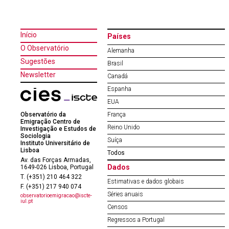
Início
Países
O Observatório
Alemanha
Sugestões
Brasil
Newsletter
Canadá
Espanha
EUA
Observatório da
França
Emigração Centro de
Reino Unido
Investigação e Estudos de
Sociologia
Suíça
Instituto Universitário de
Lisboa
Todos
Av. das Forças Armadas,
Dados
1649-026 Lisboa, Portugal
T. (+351) 210 464 322
Estimativas e dados globais
F. (+351) 217 940 074
Séries anuais
observatorioemigracao@iscte-
iul.pt
Censos
Regressos a Portugal