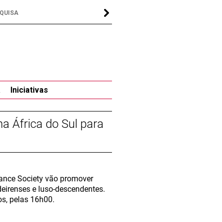
a
Iniciativas
a África do Sul para
ance Society vão promover
irenses e luso-descendentes.
os, pelas 16h00.