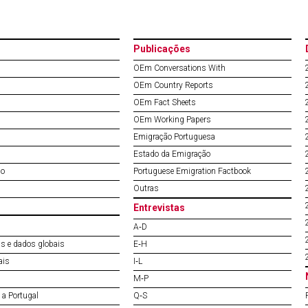
Publicações
OEm Conversations With
OEm Country Reports
OEm Fact Sheets
OEm Working Papers
Emigração Portuguesa
Estado da Emigração
do
Portuguese Emigration Factbook
Outras
Entrevistas
A‐D
s e dados globais
E‐H
ais
I‐L
M‐P
a Portugal
Q‐S