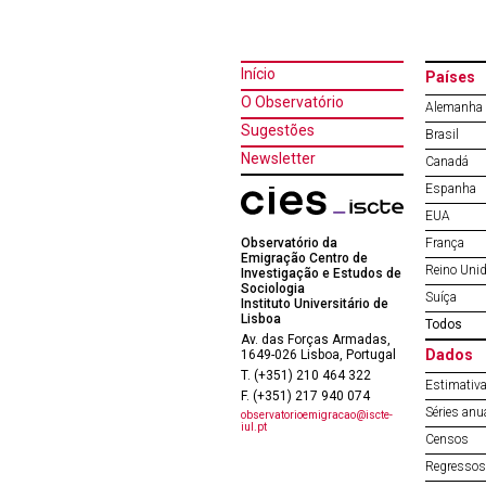
Início
Países
O Observatório
Alemanha
Sugestões
Brasil
Newsletter
Canadá
Espanha
EUA
Observatório da
França
Emigração Centro de
Reino Uni
Investigação e Estudos de
Sociologia
Suíça
Instituto Universitário de
Lisboa
Todos
Av. das Forças Armadas,
Dados
1649-026 Lisboa, Portugal
T. (+351) 210 464 322
Estimativa
F. (+351) 217 940 074
Séries anu
observatorioemigracao@iscte-
iul.pt
Censos
Regressos 