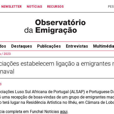
NEWSLETTER
NOTÍCIAS
RECURSOS
dos
Destaques
Publicações
Entrevistas
Multimédi
 /
2023
iações estabelecem ligação a emigrantes n
naval
3
ciações Luso Sul Africana de Portugal (ALSAP) e Portuguese D
uma recepção de boas-vindas de um grupo de emigrantes made
o terá lugar na Residência Artística no Ilhéu, em Câmara de Lob
ícia completa em Funchal Notícias
aqui
.