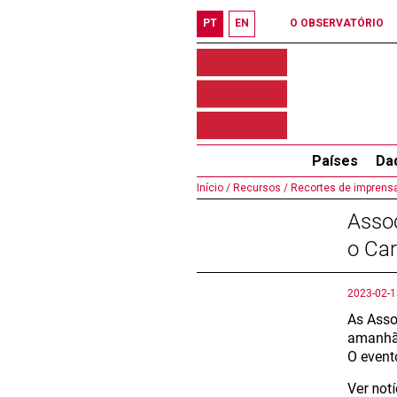
PT
EN
O OBSERVATÓRIO
Países
Da
Início /
Recursos /
Recortes de imprensa
Assoc
o Car
2023-02-1
As Asso
amanhã 
O event
Ver not