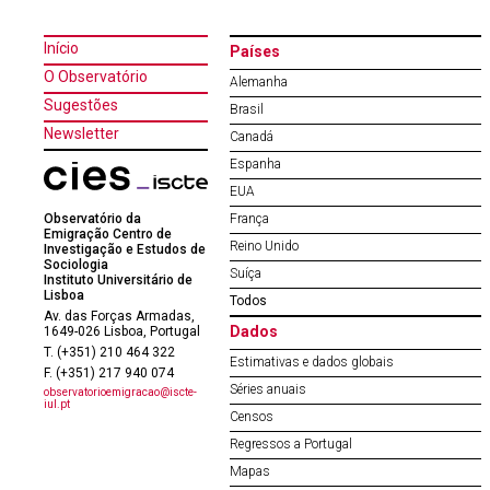
Início
Países
O Observatório
Alemanha
Sugestões
Brasil
Newsletter
Canadá
Espanha
EUA
Observatório da
França
Emigração Centro de
Reino Unido
Investigação e Estudos de
Sociologia
Suíça
Instituto Universitário de
Lisboa
Todos
Av. das Forças Armadas,
Dados
1649-026 Lisboa, Portugal
T. (+351) 210 464 322
Estimativas e dados globais
F. (+351) 217 940 074
Séries anuais
observatorioemigracao@iscte-
iul.pt
Censos
Regressos a Portugal
Mapas