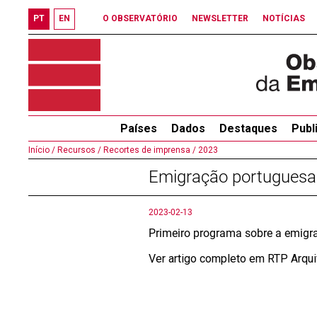
PT
EN
O OBSERVATÓRIO
NEWSLETTER
NOTÍCIAS
Países
Dados
Destaques
Publ
Início /
Recursos /
Recortes de imprensa /
2023
Emigração portuguesa 
2023-02-13
Primeiro programa sobre a emigr
Ver artigo completo em RTP Arqu