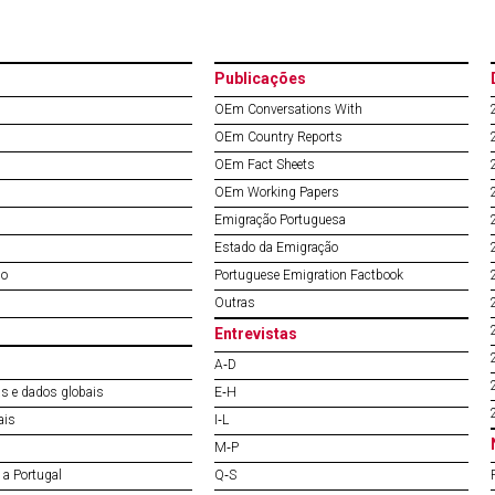
Publicações
OEm Conversations With
OEm Country Reports
OEm Fact Sheets
OEm Working Papers
Emigração Portuguesa
Estado da Emigração
do
Portuguese Emigration Factbook
Outras
Entrevistas
A‐D
s e dados globais
E‐H
ais
I‐L
M‐P
a Portugal
Q‐S