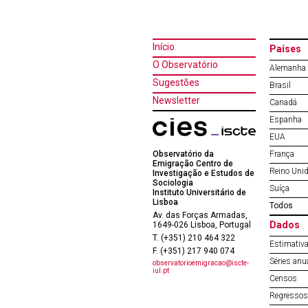
Início
Países
O Observatório
Alemanha
Sugestões
Brasil
Newsletter
Canadá
Espanha
EUA
Observatório da
França
Emigração Centro de
Reino Uni
Investigação e Estudos de
Sociologia
Suíça
Instituto Universitário de
Lisboa
Todos
Av. das Forças Armadas,
Dados
1649-026 Lisboa, Portugal
T. (+351) 210 464 322
Estimativa
F. (+351) 217 940 074
Séries anu
observatorioemigracao@iscte-
iul.pt
Censos
Regressos 