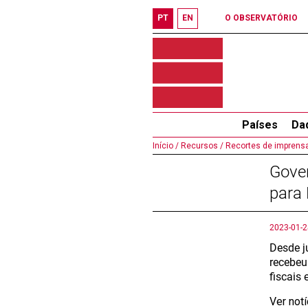
PT
EN
O OBSERVATÓRIO
Países
Da
Início /
Recursos /
Recortes de imprensa
Gover
para 
2023-01-2
Desde j
recebeu
fiscais
Ver not