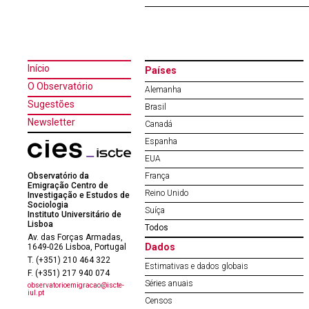
Início
Países
O Observatório
Alemanha
Sugestões
Brasil
Newsletter
Canadá
Espanha
EUA
Observatório da
França
Emigração Centro de
Reino Unido
Investigação e Estudos de
Sociologia
Suíça
Instituto Universitário de
Lisboa
Todos
Av. das Forças Armadas,
Dados
1649-026 Lisboa, Portugal
T. (+351) 210 464 322
Estimativas e dados globais
F. (+351) 217 940 074
Séries anuais
observatorioemigracao@iscte-
iul.pt
Censos