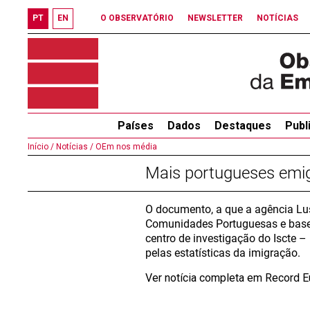
PT
EN
O OBSERVATÓRIO
NEWSLETTER
NOTÍCIAS
Países
Dados
Destaques
Publ
Início /
Notícias /
OEm nos média
Mais portugueses emi
O documento, a que a agência Lus
Comunidades Portuguesas e basei
centro de investigação do Iscte – 
pelas estatísticas da imigração.
Ver notícia completa em Record 