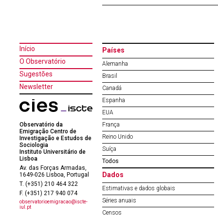
Início
Países
O Observatório
Alemanha
Sugestões
Brasil
Newsletter
Canadá
Espanha
EUA
Observatório da
França
Emigração Centro de
Reino Unido
Investigação e Estudos de
Sociologia
Suíça
Instituto Universitário de
Lisboa
Todos
Av. das Forças Armadas,
Dados
1649-026 Lisboa, Portugal
T. (+351) 210 464 322
Estimativas e dados globais
F. (+351) 217 940 074
Séries anuais
observatorioemigracao@iscte-
iul.pt
Censos