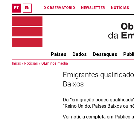
PT
EN
O OBSERVATÓRIO
NEWSLETTER
NOTÍCIAS
Países
Dados
Destaques
Publ
Início /
Notícias /
OEm nos média
Emigrantes qualificad
Baixos
Da “emigração pouco qualificada”
“Reino Unido, Países Baixos ou nó
Ver notícia completa em Público
a