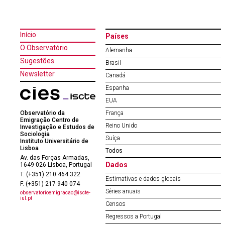
Início
Países
O Observatório
Alemanha
Sugestões
Brasil
Newsletter
Canadá
Espanha
EUA
Observatório da
França
Emigração Centro de
Reino Unido
Investigação e Estudos de
Sociologia
Suíça
Instituto Universitário de
Lisboa
Todos
Av. das Forças Armadas,
Dados
1649-026 Lisboa, Portugal
T. (+351) 210 464 322
Estimativas e dados globais
F. (+351) 217 940 074
Séries anuais
observatorioemigracao@iscte-
iul.pt
Censos
Regressos a Portugal