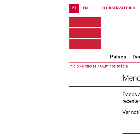
PT
EN
O OBSERVATÓRIO
Países
Da
Início /
Notícias /
OEm nos média
Meno
Dados a
recente
Ver not