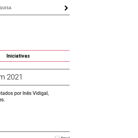
a
Iniciativas
em 2021
ados por Inês Vidigal,
es.