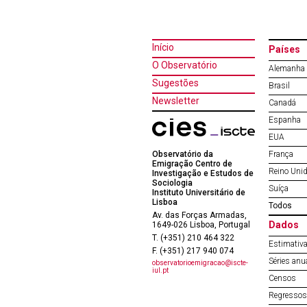
Início
Países
O Observatório
Alemanha
Sugestões
Brasil
Newsletter
Canadá
Espanha
EUA
Observatório da
França
Emigração Centro de
Reino Uni
Investigação e Estudos de
Sociologia
Suíça
Instituto Universitário de
Lisboa
Todos
Av. das Forças Armadas,
Dados
1649-026 Lisboa, Portugal
T. (+351) 210 464 322
Estimativa
F. (+351) 217 940 074
Séries anu
observatorioemigracao@iscte-
iul.pt
Censos
Regressos 