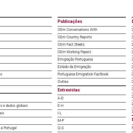
Publicações
OEm Conversations With
OEm Country Reports
OEm Fact Sheets
OEm Working Papers
Emigração Portuguesa
Estado da Emigração
do
Portuguese Emigration Factbook
Outras
Entrevistas
A‐D
s e dados globais
E‐H
ais
I‐L
M‐P
a Portugal
Q‐S