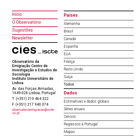
Início
Países
O Observatório
Alemanha
Sugestões
Brasil
Newsletter
Canadá
Espanha
EUA
Observatório da
França
Emigração Centro de
Reino Unido
Investigação e Estudos de
Sociologia
Suíça
Instituto Universitário de
Lisboa
Todos
Av. das Forças Armadas,
Dados
1649-026 Lisboa, Portugal
T. (+351) 210 464 322
Estimativas e dados globais
F. (+351) 217 940 074
Séries anuais
observatorioemigracao@iscte-
iul.pt
Censos
Regressos a Portugal
Mapas