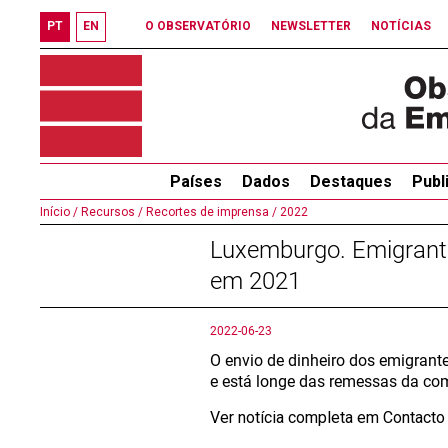
PT
EN
O OBSERVATÓRIO
NEWSLETTER
NOTÍCIAS
Países
Dados
Destaques
Publ
Início /
Recursos /
Recortes de imprensa /
2022
Luxemburgo. Emigrante
em 2021
2022-06-23
O envio de dinheiro dos emigrant
e está longe das remessas da com
Ver notícia completa em Contact