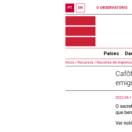
PT
EN
O OBSERVATÓRIO
Países
Da
Início /
Recursos /
Recortes de imprensa
Cafôf
emig
2022-06-1
O secre
que ben
Ver not