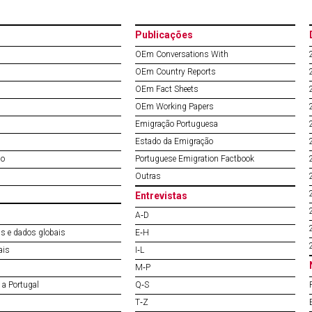
Publicações
OEm Conversations With
OEm Country Reports
OEm Fact Sheets
OEm Working Papers
Emigração Portuguesa
Estado da Emigração
do
Portuguese Emigration Factbook
Outras
Entrevistas
A‐D
s e dados globais
E‐H
ais
I‐L
M‐P
a Portugal
Q‐S
T‐Z