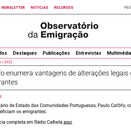
NEWSLETTER
NOTÍCIAS
RECURSOS
dos
Destaques
Publicações
Entrevistas
Multimédi
 /
2022
o enumera vantagens de alterações legais
rantes
5
tário de Estado das Comunidades Portuguesas, Paulo Cafôfo, co
eficiam os emigrantes.
ícia completa em Rádio Calheta
aqui
.