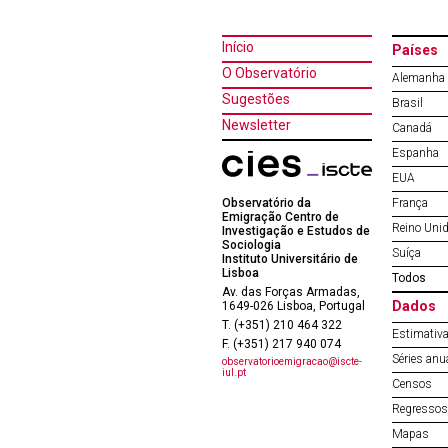
Início
Países
O Observatório
Alemanha
Sugestões
Brasil
Newsletter
Canadá
Espanha
EUA
Observatório da
França
Emigração Centro de
Reino Uni
Investigação e Estudos de
Sociologia
Suíça
Instituto Universitário de
Lisboa
Todos
Av. das Forças Armadas,
Dados
1649-026 Lisboa, Portugal
T. (+351) 210 464 322
Estimativa
F. (+351) 217 940 074
Séries anu
observatorioemigracao@iscte-
iul.pt
Censos
Regressos 
Mapas