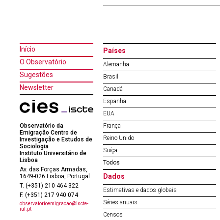
Início
Países
O Observatório
Alemanha
Sugestões
Brasil
Newsletter
Canadá
Espanha
EUA
Observatório da
França
Emigração Centro de
Reino Unido
Investigação e Estudos de
Sociologia
Suíça
Instituto Universitário de
Lisboa
Todos
Av. das Forças Armadas,
Dados
1649-026 Lisboa, Portugal
T. (+351) 210 464 322
Estimativas e dados globais
F. (+351) 217 940 074
Séries anuais
observatorioemigracao@iscte-
iul.pt
Censos