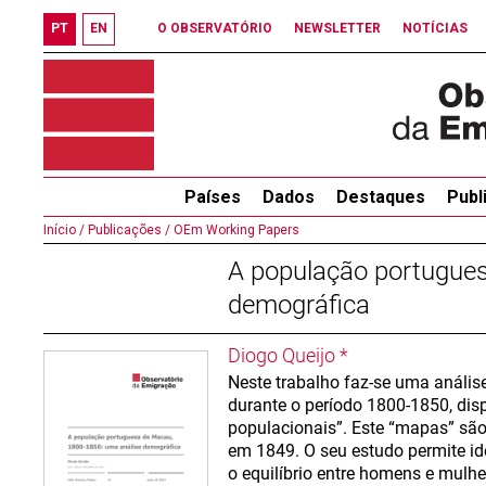
PT
EN
O OBSERVATÓRIO
NEWSLETTER
NOTÍCIAS
Países
Dados
Destaques
Publ
Início /
Publicações /
OEm Working Papers
A população portugues
demográfica
Diogo Queijo *
Neste trabalho faz-se uma análi
durante o período 1800-1850, dis
populacionais”. Este “mapas” são 
em 1849. O seu estudo permite id
o equilíbrio entre homens e mulhe