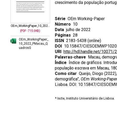
crescimento da população portug
Série
OEm Working-Paper
Número
10
OEm_WorkingPaper_10_202...
Data
julho de 2022
(PDF - 715.0KB)
Páginas
28
OEm_WorkingPaper_
ISSN
2183-5438 (online)
10_2022_PMacau_Q
DOI
10.15847/CIESOEMWP1020
uadrosG
URI
http://hdl.handle.net/10071/
Palavras-chave
Macau, demografi
Índice
Índice de gráficos. Introd
população escrava em Macau, 1803
Como citar
Queijo, Diogo (2022)
demográfica”,
OEm Working-Pape
Lisboa. DOI: 10.15847/CIESOE
* Iscte, Instituto Universitário de Lisboa.