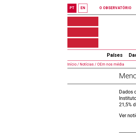
PT
EN
O OBSERVATÓRIO
Países
Da
Início /
Notícias /
OEm nos média
Meno
Dados d
Institu
21,5% d
Ver not