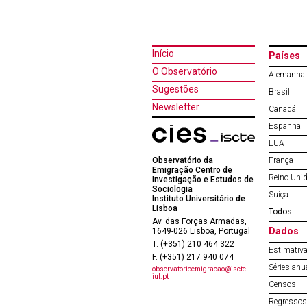
Início
Países
O Observatório
Alemanha
Sugestões
Brasil
Newsletter
Canadá
Espanha
EUA
Observatório da
França
Emigração Centro de
Reino Uni
Investigação e Estudos de
Sociologia
Suíça
Instituto Universitário de
Lisboa
Todos
Av. das Forças Armadas,
Dados
1649-026 Lisboa, Portugal
T. (+351) 210 464 322
Estimativa
F. (+351) 217 940 074
Séries anu
observatorioemigracao@iscte-
iul.pt
Censos
Regressos 