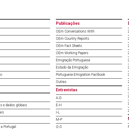
Publicações
OEm Conversations With
OEm Country Reports
OEm Fact Sheets
OEm Working Papers
Emigração Portuguesa
Estado da Emigração
do
Portuguese Emigration Factbook
Outras
Entrevistas
A‐D
s e dados globais
E‐H
ais
I‐L
M‐P
a Portugal
Q‐S