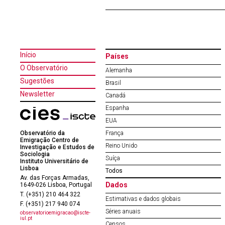
Início
Países
O Observatório
Alemanha
Sugestões
Brasil
Newsletter
Canadá
Espanha
EUA
Observatório da
França
Emigração Centro de
Reino Unido
Investigação e Estudos de
Sociologia
Suíça
Instituto Universitário de
Lisboa
Todos
Av. das Forças Armadas,
Dados
1649-026 Lisboa, Portugal
T. (+351) 210 464 322
Estimativas e dados globais
F. (+351) 217 940 074
Séries anuais
observatorioemigracao@iscte-
iul.pt
Censos