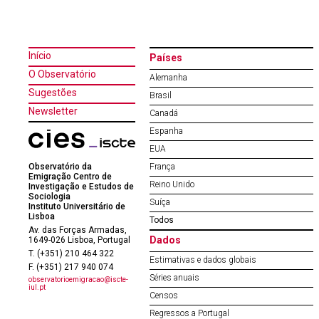
Início
Países
O Observatório
Alemanha
Sugestões
Brasil
Newsletter
Canadá
Espanha
EUA
Observatório da
França
Emigração Centro de
Reino Unido
Investigação e Estudos de
Sociologia
Suíça
Instituto Universitário de
Lisboa
Todos
Av. das Forças Armadas,
Dados
1649-026 Lisboa, Portugal
T. (+351) 210 464 322
Estimativas e dados globais
F. (+351) 217 940 074
Séries anuais
observatorioemigracao@iscte-
iul.pt
Censos
Regressos a Portugal