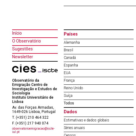
Início
Países
O Observatório
Alemanha
Sugestões
Brasil
Newsletter
Canadá
Espanha
EUA
Observatório da
França
Emigração Centro de
Reino Unido
Investigação e Estudos de
Sociologia
Suíça
Instituto Universitário de
Lisboa
Todos
Av. das Forças Armadas,
Dados
1649-026 Lisboa, Portugal
T. (+351) 210 464 322
Estimativas e dados globais
F. (+351) 217 940 074
Séries anuais
observatorioemigracao@iscte-
iul.pt
Censos