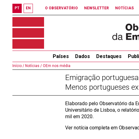
PT
EN
O OBSERVATÓRIO
NEWSLETTER
NOTÍCIAS
Países
Dados
Destaques
Publ
Início /
Notícias /
OEm nos média
Emigração portuguesa 
Menos portugueses ex
Elaborado pelo Observatório da E
Universitário de Lisboa, o relató
mil em 2020.
Ver notícia completa em Observa